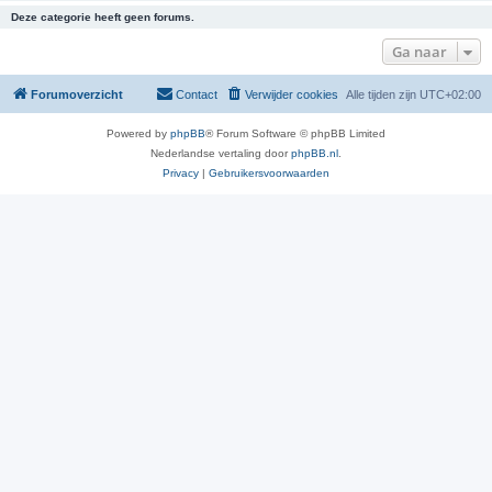
Deze categorie heeft geen forums.
Ga naar
Forumoverzicht
Contact
Verwijder cookies
Alle tijden zijn
UTC+02:00
Powered by
phpBB
® Forum Software © phpBB Limited
Nederlandse vertaling door
phpBB.nl
.
Privacy
|
Gebruikersvoorwaarden