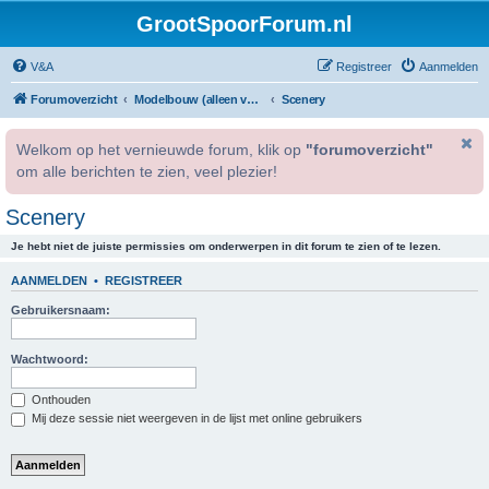
GrootSpoorForum.nl
V&A
Registreer
Aanmelden
Forumoverzicht
Modelbouw (alleen voor geregistreerde gebruikers).
Scenery
Welkom op het vernieuwde forum, klik op
"forumoverzicht"
om alle berichten te zien, veel plezier!
Scenery
Je hebt niet de juiste permissies om onderwerpen in dit forum te zien of te lezen.
AANMELDEN
•
REGISTREER
Gebruikersnaam:
Wachtwoord:
Onthouden
Mij deze sessie niet weergeven in de lijst met online gebruikers