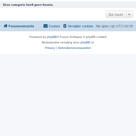
Deze categorie heeft geen forums.
Ga naar
Forumoverzicht
Contact
Verwijder cookies
Alle tijden zijn
UTC+02:00
Powered by
phpBB
® Forum Software © phpBB Limited
Nederlandse vertaling door
phpBB.nl
.
Privacy
|
Gebruikersvoorwaarden