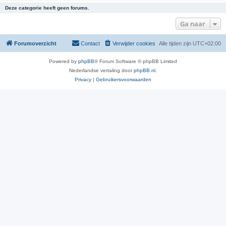
Deze categorie heeft geen forums.
Ga naar
Forumoverzicht
Contact
Verwijder cookies
Alle tijden zijn
UTC+02:00
Powered by
phpBB
® Forum Software © phpBB Limited
Nederlandse vertaling door
phpBB.nl
.
Privacy
|
Gebruikersvoorwaarden