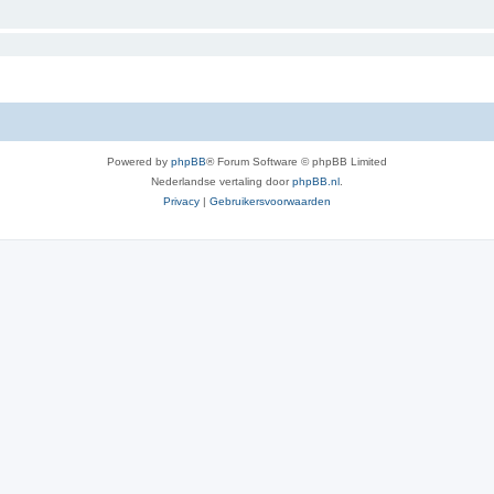
Powered by
phpBB
® Forum Software © phpBB Limited
Nederlandse vertaling door
phpBB.nl
.
Privacy
|
Gebruikersvoorwaarden