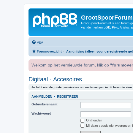
GrootSpoorForum
GrootSpoorForum.nl is een forum ger
van de merken LGB, Piko, Aristocraf
V&A
Forumoverzicht
Aandrijving (alleen voor geregistreerde geb
Welkom op het vernieuwde forum, klik op
"forumover
Digitaal - Accesoires
Je hebt niet de juiste permissies om onderwerpen in dit forum te zien o
AANMELDEN
•
REGISTREER
Gebruikersnaam:
Wachtwoord:
Onthouden
Mij deze sessie niet weergeven in