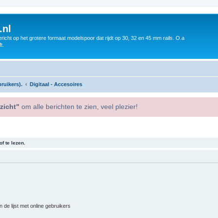
.nl
icht op het grotere formaat modelspoor dat rijdt op 30, 32 en 45 mm rails. O.a
t.
ruikers).
Digitaal - Accesoires
zicht"
om alle berichten te zien, veel plezier!
f te lezen.
 de lijst met online gebruikers