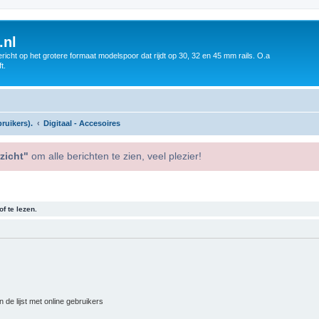
.nl
icht op het grotere formaat modelspoor dat rijdt op 30, 32 en 45 mm rails. O.a
t.
ruikers).
Digitaal - Accesoires
zicht"
om alle berichten te zien, veel plezier!
f te lezen.
 de lijst met online gebruikers