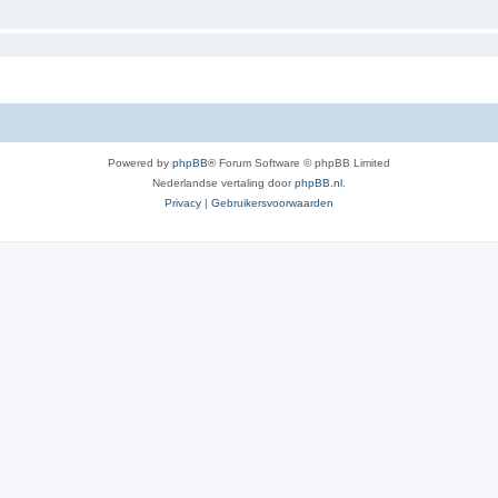
Powered by
phpBB
® Forum Software © phpBB Limited
Nederlandse vertaling door
phpBB.nl
.
Privacy
|
Gebruikersvoorwaarden