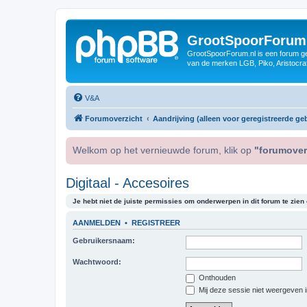
GrootSpoorForum
GrootSpoorForum.nl is een forum ger
van de merken LGB, Piko, Aristocraf
V&A
Forumoverzicht
Aandrijving (alleen voor geregistreerde geb
Welkom op het vernieuwde forum, klik op
"forumover
Digitaal - Accesoires
Je hebt niet de juiste permissies om onderwerpen in dit forum te zien o
AANMELDEN
•
REGISTREER
Gebruikersnaam:
Wachtwoord:
Onthouden
Mij deze sessie niet weergeven in