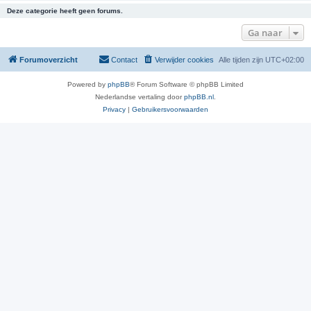
Deze categorie heeft geen forums.
Ga naar
Forumoverzicht
Contact
Verwijder cookies
Alle tijden zijn
UTC+02:00
Powered by
phpBB
® Forum Software © phpBB Limited
Nederlandse vertaling door
phpBB.nl
.
Privacy
|
Gebruikersvoorwaarden