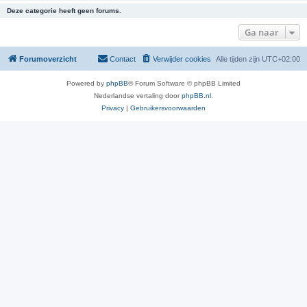
Deze categorie heeft geen forums.
Ga naar
Forumoverzicht
Contact
Verwijder cookies
Alle tijden zijn
UTC+02:00
Powered by
phpBB
® Forum Software © phpBB Limited
Nederlandse vertaling door
phpBB.nl
.
Privacy
|
Gebruikersvoorwaarden