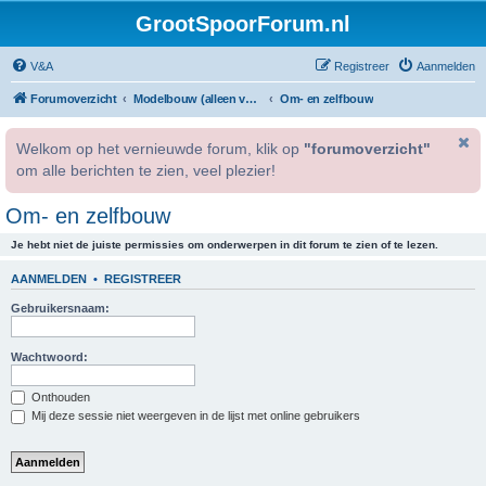
GrootSpoorForum.nl
V&A
Registreer
Aanmelden
Forumoverzicht
Modelbouw (alleen voor geregistreerde gebruikers).
Om- en zelfbouw
Welkom op het vernieuwde forum, klik op
"forumoverzicht"
om alle berichten te zien, veel plezier!
Om- en zelfbouw
Je hebt niet de juiste permissies om onderwerpen in dit forum te zien of te lezen.
AANMELDEN
•
REGISTREER
Gebruikersnaam:
Wachtwoord:
Onthouden
Mij deze sessie niet weergeven in de lijst met online gebruikers