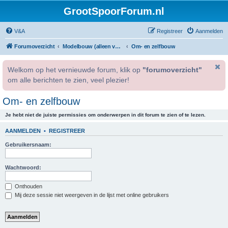
GrootSpoorForum.nl
V&A
Registreer
Aanmelden
Forumoverzicht
Modelbouw (alleen voor geregistreerde gebruikers).
Om- en zelfbouw
Welkom op het vernieuwde forum, klik op
"forumoverzicht"
om alle berichten te zien, veel plezier!
Om- en zelfbouw
Je hebt niet de juiste permissies om onderwerpen in dit forum te zien of te lezen.
AANMELDEN
•
REGISTREER
Gebruikersnaam:
Wachtwoord:
Onthouden
Mij deze sessie niet weergeven in de lijst met online gebruikers