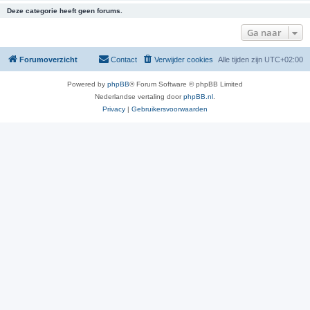
Deze categorie heeft geen forums.
Ga naar
Forumoverzicht
Contact
Verwijder cookies
Alle tijden zijn
UTC+02:00
Powered by
phpBB
® Forum Software © phpBB Limited
Nederlandse vertaling door
phpBB.nl
.
Privacy
|
Gebruikersvoorwaarden