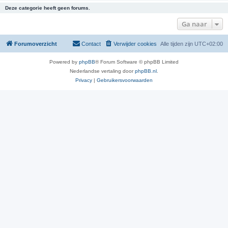
Deze categorie heeft geen forums.
Ga naar
Forumoverzicht
Contact
Verwijder cookies
Alle tijden zijn
UTC+02:00
Powered by
phpBB
® Forum Software © phpBB Limited
Nederlandse vertaling door
phpBB.nl
.
Privacy
|
Gebruikersvoorwaarden