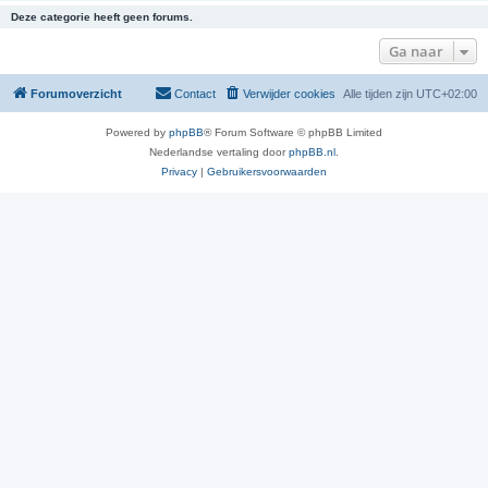
Deze categorie heeft geen forums.
Ga naar
Forumoverzicht
Contact
Verwijder cookies
Alle tijden zijn
UTC+02:00
Powered by
phpBB
® Forum Software © phpBB Limited
Nederlandse vertaling door
phpBB.nl
.
Privacy
|
Gebruikersvoorwaarden