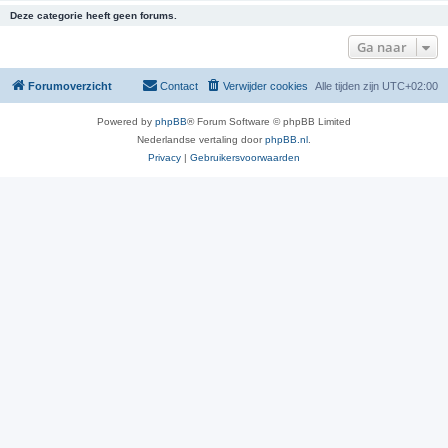
Deze categorie heeft geen forums.
Ga naar
Forumoverzicht
Contact
Verwijder cookies
Alle tijden zijn
UTC+02:00
Powered by
phpBB
® Forum Software © phpBB Limited
Nederlandse vertaling door
phpBB.nl
.
Privacy
|
Gebruikersvoorwaarden