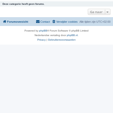
Deze categorie heeft geen forums.
Ga naar
Forumoverzicht
Contact
Verwijder cookies
Alle tijden zijn
UTC+02:00
Powered by
phpBB
® Forum Software © phpBB Limited
Nederlandse vertaling door
phpBB.nl
.
Privacy
|
Gebruikersvoorwaarden