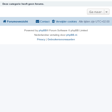
Deze categorie heeft geen forums.
Ga naar
Forumoverzicht
Contact
Verwijder cookies
Alle tijden zijn
UTC+02:00
Powered by
phpBB
® Forum Software © phpBB Limited
Nederlandse vertaling door
phpBB.nl
.
Privacy
|
Gebruikersvoorwaarden