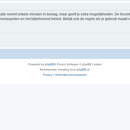
ratie neemt enkele minuten in beslag, maar geeft je extra mogelijkheden. De foru
voorwaarden en het bijbehorend beleid. Bekijk ook de regels als je gebruik maakt v
Powered by
phpBB
® Forum Software © phpBB Limited
Nederlandse vertaling door
phpBB.nl
.
Privacy
|
Gebruikersvoorwaarden