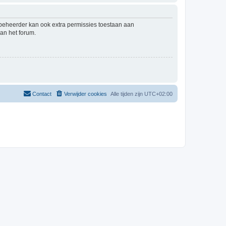
mbeheerder kan ook extra permissies toestaan aan
an het forum.
Contact
Verwijder cookies
Alle tijden zijn
UTC+02:00