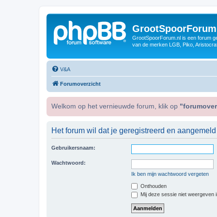
GrootSpoorForum
GrootSpoorForum.nl is een forum ger
van de merken LGB, Piko, Aristocraf
V&A
Forumoverzicht
Welkom op het vernieuwde forum, klik op
"forumover
Het forum wil dat je geregistreerd en aangemeld
Gebruikersnaam:
Wachtwoord:
Ik ben mijn wachtwoord vergeten
Onthouden
Mij deze sessie niet weergeven in