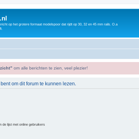
.nl
icht op het grotere formaat modelspoor dat rijdt op 30, 32 en 45 mm rails. O.a
t.
zicht"
om alle berichten te zien, veel plezier!
 bent om dit forum te kunnen lezen.
 de lijst met online gebruikers