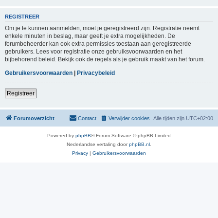
REGISTREER
Om je te kunnen aanmelden, moet je geregistreerd zijn. Registratie neemt
enkele minuten in beslag, maar geeft je extra mogelijkheden. De
forumbeheerder kan ook extra permissies toestaan aan geregistreerde
gebruikers. Lees voor registratie onze gebruiksvoorwaarden en het
bijbehorend beleid. Bekijk ook de regels als je gebruik maakt van het forum.
Gebruikersvoorwaarden
|
Privacybeleid
Registreer
Forumoverzicht
Contact
Verwijder cookies
Alle tijden zijn
UTC+02:00
Powered by
phpBB
® Forum Software © phpBB Limited
Nederlandse vertaling door
phpBB.nl
.
Privacy
|
Gebruikersvoorwaarden