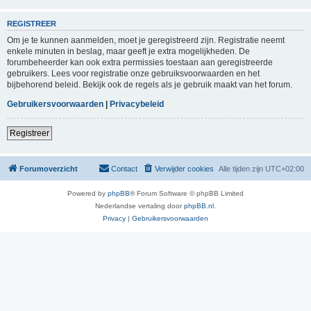
REGISTREER
Om je te kunnen aanmelden, moet je geregistreerd zijn. Registratie neemt
enkele minuten in beslag, maar geeft je extra mogelijkheden. De
forumbeheerder kan ook extra permissies toestaan aan geregistreerde
gebruikers. Lees voor registratie onze gebruiksvoorwaarden en het
bijbehorend beleid. Bekijk ook de regels als je gebruik maakt van het forum.
Gebruikersvoorwaarden
|
Privacybeleid
Registreer
Forumoverzicht
Contact
Verwijder cookies
Alle tijden zijn
UTC+02:00
Powered by
phpBB
® Forum Software © phpBB Limited
Nederlandse vertaling door
phpBB.nl
.
Privacy
|
Gebruikersvoorwaarden