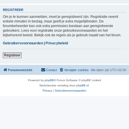
REGISTREER
Om je te kunnen aanmelden, moet je geregistreerd zijn. Registratie neemt
enkele minuten in beslag, maar geeft je extra mogelijkheden. De
forumbeheerder kan ook extra permissies toestaan aan geregistreerde
gebruikers. Lees voor registratie onze gebruiksvoorwaarden en het
bijbehorend beleid. Bekijk ook de regels als je gebruik maakt van het forum.
Gebruikersvoorwaarden
|
Privacybeleid
Registreer
Forumoverzicht
Contact
Verwijder cookies
Alle tijden zijn
UTC+02:00
Powered by
phpBB
® Forum Software © phpBB Limited
Nederlandse vertaling door
phpBB.nl
.
Privacy
|
Gebruikersvoorwaarden