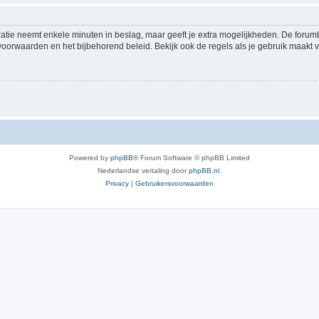
ratie neemt enkele minuten in beslag, maar geeft je extra mogelijkheden. De foru
voorwaarden en het bijbehorend beleid. Bekijk ook de regels als je gebruik maakt v
Powered by
phpBB
® Forum Software © phpBB Limited
Nederlandse vertaling door
phpBB.nl
.
Privacy
|
Gebruikersvoorwaarden