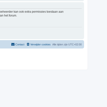
mbeheerder kan ook extra permissies toestaan aan
an het forum.
Contact
Verwijder cookies
Alle tijden zijn
UTC+02:00