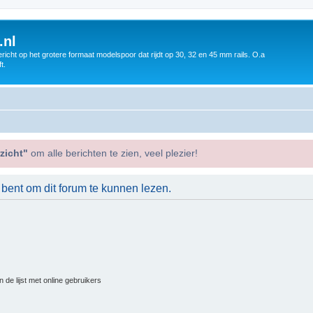
.nl
icht op het grotere formaat modelspoor dat rijdt op 30, 32 en 45 mm rails. O.a
t.
zicht"
om alle berichten te zien, veel plezier!
 bent om dit forum te kunnen lezen.
 de lijst met online gebruikers