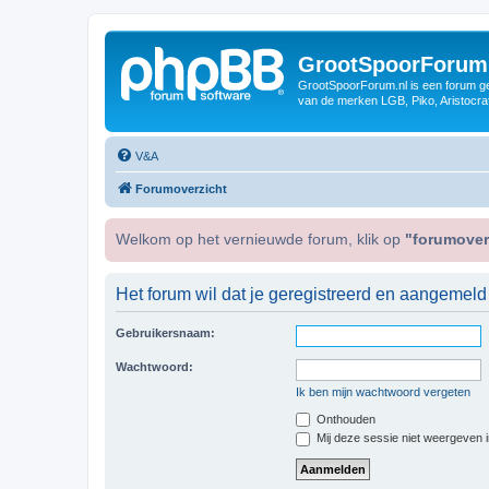
GrootSpoorForum
GrootSpoorForum.nl is een forum ger
van de merken LGB, Piko, Aristocraf
V&A
Forumoverzicht
Welkom op het vernieuwde forum, klik op
"forumover
Het forum wil dat je geregistreerd en aangemeld
Gebruikersnaam:
Wachtwoord:
Ik ben mijn wachtwoord vergeten
Onthouden
Mij deze sessie niet weergeven in