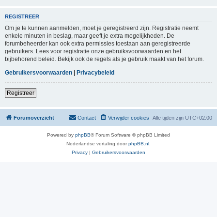
REGISTREER
Om je te kunnen aanmelden, moet je geregistreerd zijn. Registratie neemt
enkele minuten in beslag, maar geeft je extra mogelijkheden. De
forumbeheerder kan ook extra permissies toestaan aan geregistreerde
gebruikers. Lees voor registratie onze gebruiksvoorwaarden en het
bijbehorend beleid. Bekijk ook de regels als je gebruik maakt van het forum.
Gebruikersvoorwaarden
|
Privacybeleid
Registreer
Forumoverzicht
Contact
Verwijder cookies
Alle tijden zijn
UTC+02:00
Powered by
phpBB
® Forum Software © phpBB Limited
Nederlandse vertaling door
phpBB.nl
.
Privacy
|
Gebruikersvoorwaarden