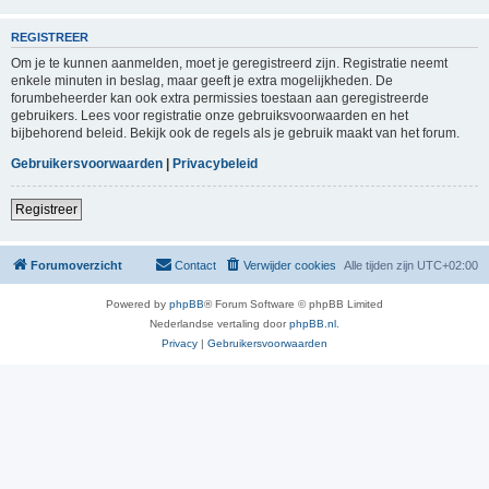
REGISTREER
Om je te kunnen aanmelden, moet je geregistreerd zijn. Registratie neemt
enkele minuten in beslag, maar geeft je extra mogelijkheden. De
forumbeheerder kan ook extra permissies toestaan aan geregistreerde
gebruikers. Lees voor registratie onze gebruiksvoorwaarden en het
bijbehorend beleid. Bekijk ook de regels als je gebruik maakt van het forum.
Gebruikersvoorwaarden
|
Privacybeleid
Registreer
Forumoverzicht
Contact
Verwijder cookies
Alle tijden zijn
UTC+02:00
Powered by
phpBB
® Forum Software © phpBB Limited
Nederlandse vertaling door
phpBB.nl
.
Privacy
|
Gebruikersvoorwaarden