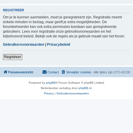
REGISTREER
Om je te kunnen aanmelden, moet je geregistreerd zijn. Registratie neemt
enkele minuten in beslag, maar geeft je extra mogelijkheden. De
forumbeheerder kan ook extra permissies toestaan aan geregistreerde
gebruikers. Lees voor registratie onze gebruiksvoorwaarden en het
bijbehorend beleid. Bekijk ook de regels als je gebruik maakt van het forum.
Gebruikersvoorwaarden
|
Privacybeleid
Registreer
Forumoverzicht
Contact
Verwijder cookies
Alle tijden zijn
UTC+02:00
Powered by
phpBB
® Forum Software © phpBB Limited
Nederlandse vertaling door
phpBB.nl
.
Privacy
|
Gebruikersvoorwaarden