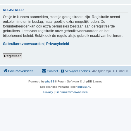
REGISTREER
Om je te kunnen aanmelden, moet je geregistreerd zijn. Registratie neemt
enkele minuten in beslag, maar geeft je extra mogelijkheden. De
forumbeheerder kan ook extra permissies toestaan aan geregistreerde
gebruikers. Lees voor registratie onze gebruiksvoorwaarden en het
bijbehorend beleid. Bekijk ook de regels als je gebruik maakt van het forum.
Gebruikersvoorwaarden
|
Privacybeleid
Registreer
Forumoverzicht
Contact
Verwijder cookies
Alle tijden zijn
UTC+02:00
Powered by
phpBB
® Forum Software © phpBB Limited
Nederlandse vertaling door
phpBB.nl
.
Privacy
|
Gebruikersvoorwaarden