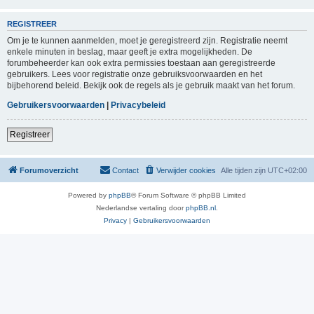
REGISTREER
Om je te kunnen aanmelden, moet je geregistreerd zijn. Registratie neemt
enkele minuten in beslag, maar geeft je extra mogelijkheden. De
forumbeheerder kan ook extra permissies toestaan aan geregistreerde
gebruikers. Lees voor registratie onze gebruiksvoorwaarden en het
bijbehorend beleid. Bekijk ook de regels als je gebruik maakt van het forum.
Gebruikersvoorwaarden
|
Privacybeleid
Registreer
Forumoverzicht
Contact
Verwijder cookies
Alle tijden zijn
UTC+02:00
Powered by
phpBB
® Forum Software © phpBB Limited
Nederlandse vertaling door
phpBB.nl
.
Privacy
|
Gebruikersvoorwaarden