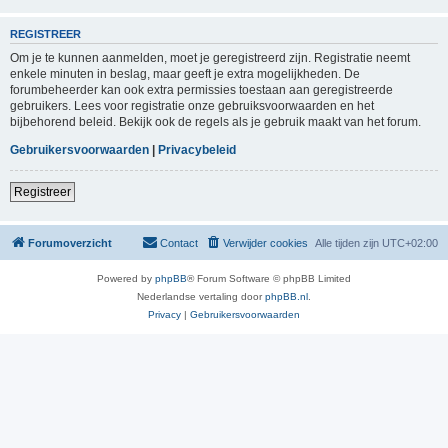
REGISTREER
Om je te kunnen aanmelden, moet je geregistreerd zijn. Registratie neemt
enkele minuten in beslag, maar geeft je extra mogelijkheden. De
forumbeheerder kan ook extra permissies toestaan aan geregistreerde
gebruikers. Lees voor registratie onze gebruiksvoorwaarden en het
bijbehorend beleid. Bekijk ook de regels als je gebruik maakt van het forum.
Gebruikersvoorwaarden
|
Privacybeleid
Registreer
Forumoverzicht
Contact
Verwijder cookies
Alle tijden zijn
UTC+02:00
Powered by
phpBB
® Forum Software © phpBB Limited
Nederlandse vertaling door
phpBB.nl
.
Privacy
|
Gebruikersvoorwaarden