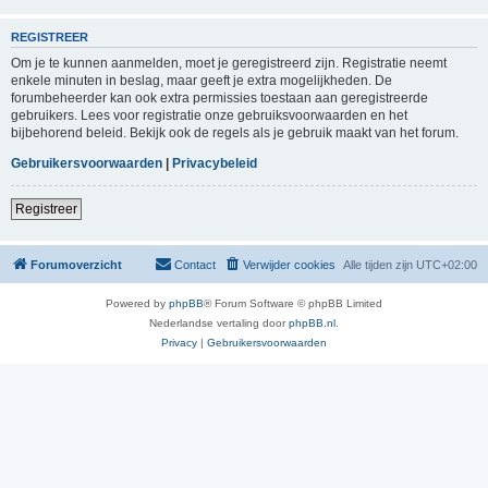
REGISTREER
Om je te kunnen aanmelden, moet je geregistreerd zijn. Registratie neemt
enkele minuten in beslag, maar geeft je extra mogelijkheden. De
forumbeheerder kan ook extra permissies toestaan aan geregistreerde
gebruikers. Lees voor registratie onze gebruiksvoorwaarden en het
bijbehorend beleid. Bekijk ook de regels als je gebruik maakt van het forum.
Gebruikersvoorwaarden
|
Privacybeleid
Registreer
Forumoverzicht
Contact
Verwijder cookies
Alle tijden zijn
UTC+02:00
Powered by
phpBB
® Forum Software © phpBB Limited
Nederlandse vertaling door
phpBB.nl
.
Privacy
|
Gebruikersvoorwaarden