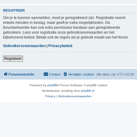
REGISTREER
Om je te kunnen aanmelden, moet je geregistreerd zijn. Registratie neemt
enkele minuten in beslag, maar geeft je extra mogelijkheden. De
forumbeheerder kan ook extra permissies toestaan aan geregistreerde
gebruikers. Lees voor registratie onze gebruiksvoorwaarden en het
bijbehorend beleid. Bekijk ook de regels als je gebruik maakt van het forum.
Gebruikersvoorwaarden
|
Privacybeleid
Registreer
Forumoverzicht
Contact
Verwijder cookies
Alle tijden zijn
UTC+02:00
Powered by
phpBB
® Forum Software © phpBB Limited
Nederlandse vertaling door
phpBB.nl
.
Privacy
|
Gebruikersvoorwaarden