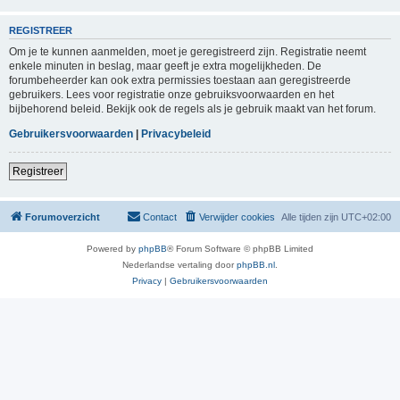
REGISTREER
Om je te kunnen aanmelden, moet je geregistreerd zijn. Registratie neemt
enkele minuten in beslag, maar geeft je extra mogelijkheden. De
forumbeheerder kan ook extra permissies toestaan aan geregistreerde
gebruikers. Lees voor registratie onze gebruiksvoorwaarden en het
bijbehorend beleid. Bekijk ook de regels als je gebruik maakt van het forum.
Gebruikersvoorwaarden
|
Privacybeleid
Registreer
Forumoverzicht
Contact
Verwijder cookies
Alle tijden zijn
UTC+02:00
Powered by
phpBB
® Forum Software © phpBB Limited
Nederlandse vertaling door
phpBB.nl
.
Privacy
|
Gebruikersvoorwaarden