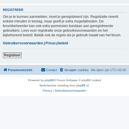
REGISTREER
Om je te kunnen aanmelden, moet je geregistreerd zijn. Registratie neemt
enkele minuten in beslag, maar geeft je extra mogelijkheden. De
forumbeheerder kan ook extra permissies toestaan aan geregistreerde
gebruikers. Lees voor registratie onze gebruiksvoorwaarden en het
bijbehorend beleid. Bekijk ook de regels als je gebruik maakt van het forum.
Gebruikersvoorwaarden
|
Privacybeleid
Registreer
Forumoverzicht
Contact
Verwijder cookies
Alle tijden zijn
UTC+02:00
Powered by
phpBB
® Forum Software © phpBB Limited
Nederlandse vertaling door
phpBB.nl
.
Privacy
|
Gebruikersvoorwaarden