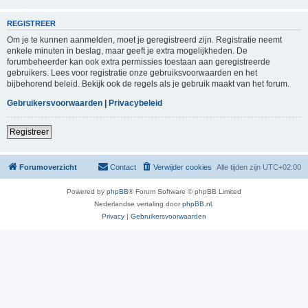
REGISTREER
Om je te kunnen aanmelden, moet je geregistreerd zijn. Registratie neemt
enkele minuten in beslag, maar geeft je extra mogelijkheden. De
forumbeheerder kan ook extra permissies toestaan aan geregistreerde
gebruikers. Lees voor registratie onze gebruiksvoorwaarden en het
bijbehorend beleid. Bekijk ook de regels als je gebruik maakt van het forum.
Gebruikersvoorwaarden
|
Privacybeleid
Registreer
Forumoverzicht
Contact
Verwijder cookies
Alle tijden zijn
UTC+02:00
Powered by
phpBB
® Forum Software © phpBB Limited
Nederlandse vertaling door
phpBB.nl
.
Privacy
|
Gebruikersvoorwaarden