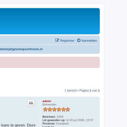
Registreer
Aanmelden
admin(at)grootspoorforum.nl
1 bericht • Pagina
1
van
1
admin
Beheerder
Berichten:
1004
Lid geworden op:
di 29 jul 2008, 15:57
Provincie:
Overijssel
en kans te geven. Deze
Land:
NL