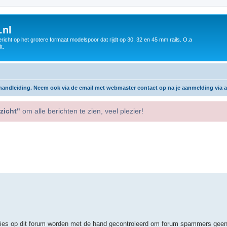
.nl
icht op het grotere formaat modelspoor dat rijdt op 30, 32 en 45 mm rails. O.a
t.
andleiding. Neem ook via de email met webmaster contact op na je aanmelding via 
zicht"
om alle berichten te zien, veel plezier!
straties op dit forum worden met de hand gecontroleerd om forum spammers ge