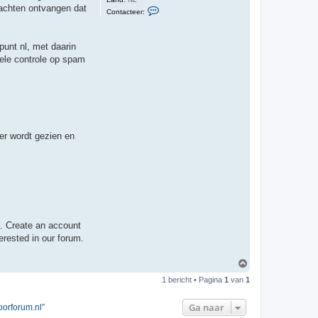
lachten ontvangen dat
C
Contacteer:
o
n
t
a
punt nl, met daarin
c
ele controle op spam
t
e
e
r
a
d
m
i
n
er wordt gezien en
ng. Create an account
erested in our forum.
O
m
1 bericht • Pagina
1
van
1
h
o
o
Ga naar
oorforum.nl”
g