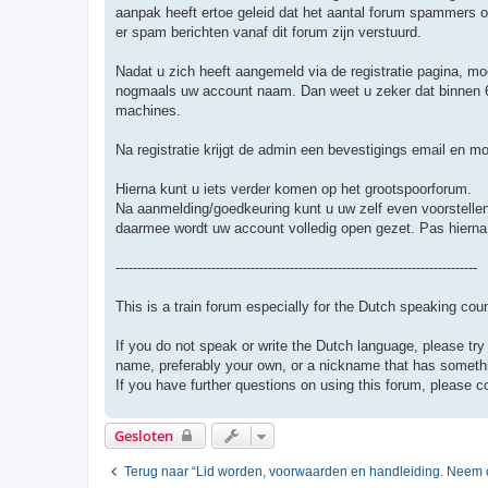
t
aanpak heeft ertoe geleid dat het aantal forum spammers o
er spam berichten vanaf dit forum zijn verstuurd.
Nadat u zich heeft aangemeld via de registratie pagina, m
nogmaals uw account naam. Dan weet u zeker dat binnen 6
machines.
Na registratie krijgt de admin een bevestigings email en 
Hierna kunt u iets verder komen op het grootspoorforum.
Na aanmelding/goedkeuring kunt u uw zelf even voorstellen 
daarmee wordt uw account volledig open gezet. Pas hierna 
-----------------------------------------------------------------------------------
This is a train forum especially for the Dutch speaking co
If you do not speak or write the Dutch language, please try 
name, preferably your own, or a nickname that has somethin
If you have further questions on using this forum, please c
Gesloten
Terug naar “Lid worden, voorwaarden en handleiding. Neem o