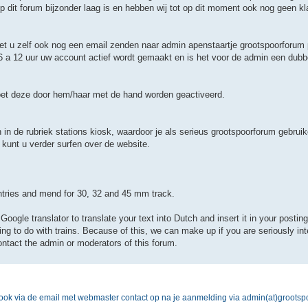
p dit forum bijzonder laag is en hebben wij tot op dit moment ook nog geen k
oet u zelf ook nog een email zenden naar admin apenstaartje grootspoorforum 
 a 12 uur uw account actief wordt gemaakt en is het voor de admin een dubb
moet deze door hem/haar met de hand worden geactiveerd.
in de rubriek stations kiosk, waardoor je als serieus grootspoorforum gebruik
kunt u verder surfen over de website.
untries and mend for 30, 32 and 45 mm track.
Google translator to translate your text into Dutch and insert it in your posti
g to do with trains. Because of this, we can make up if you are seriously int
ontact the admin or moderators of this forum.
ok via de email met webmaster contact op na je aanmelding via admin(at)grootsp