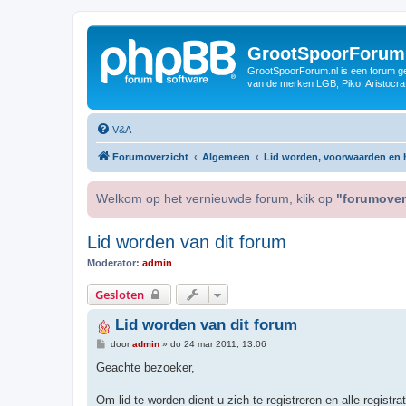
GrootSpoorForum
GrootSpoorForum.nl is een forum ger
van de merken LGB, Piko, Aristocraf
V&A
Forumoverzicht
Algemeen
Lid worden, voorwaarden en h
Welkom op het vernieuwde forum, klik op
"forumover
Lid worden van dit forum
Moderator:
admin
Gesloten
Lid worden van dit forum
B
door
admin
»
do 24 mar 2011, 13:06
e
r
Geachte bezoeker,
i
c
h
Om lid te worden dient u zich te registreren en alle regi