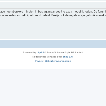
ratie neemt enkele minuten in beslag, maar geeft je extra mogelijkheden. De foru
voorwaarden en het bijbehorend beleid. Bekijk ook de regels als je gebruik maakt v
Powered by
phpBB
® Forum Software © phpBB Limited
Nederlandse vertaling door
phpBB.nl
.
Privacy
|
Gebruikersvoorwaarden