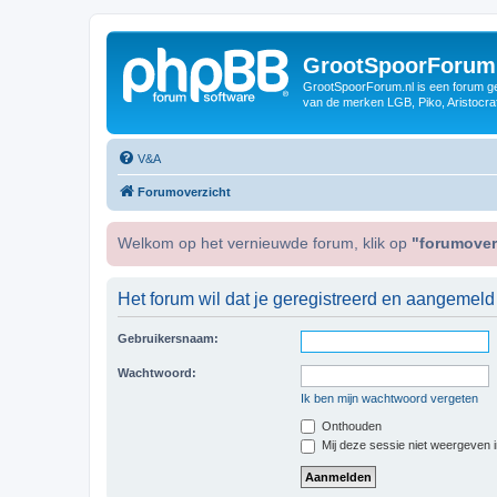
GrootSpoorForum
GrootSpoorForum.nl is een forum ger
van de merken LGB, Piko, Aristocraf
V&A
Forumoverzicht
Welkom op het vernieuwde forum, klik op
"forumover
Het forum wil dat je geregistreerd en aangemeld
Gebruikersnaam:
Wachtwoord:
Ik ben mijn wachtwoord vergeten
Onthouden
Mij deze sessie niet weergeven in