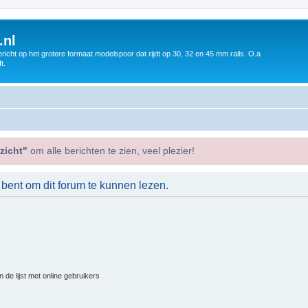
.nl
icht op het grotere formaat modelspoor dat rijdt op 30, 32 en 45 mm rails. O.a
t.
zicht"
om alle berichten te zien, veel plezier!
 bent om dit forum te kunnen lezen.
 de lijst met online gebruikers