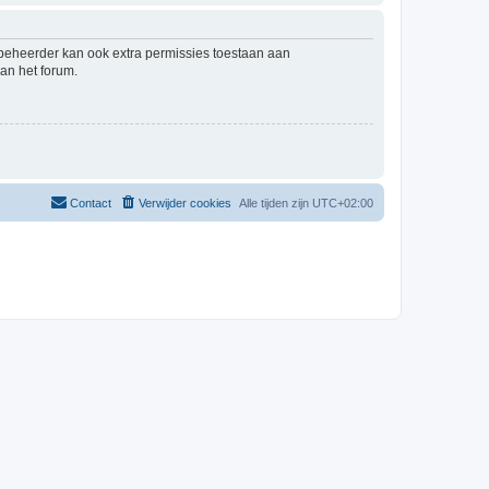
mbeheerder kan ook extra permissies toestaan aan
an het forum.
Contact
Verwijder cookies
Alle tijden zijn
UTC+02:00